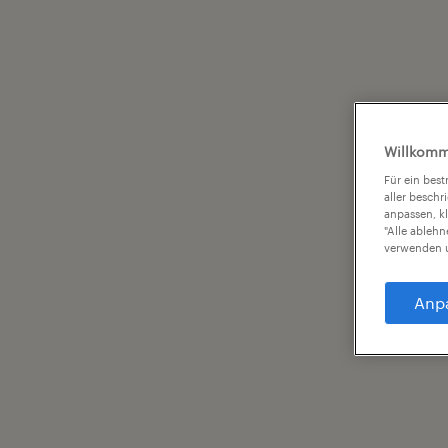
Willkomm
Für ein bes
aller beschr
anpassen, k
"Alle ableh
verwenden u
Anp