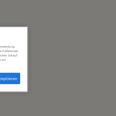
 Verwendung
ie-Präferenzen
icken Sie auf
 wir
zeptieren