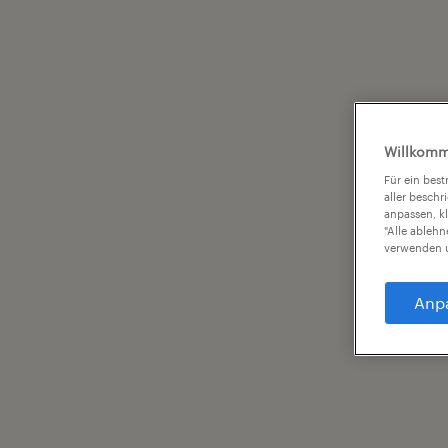
Willkomm
Für ein bes
aller beschr
anpassen, k
"Alle ableh
verwenden u
Anp