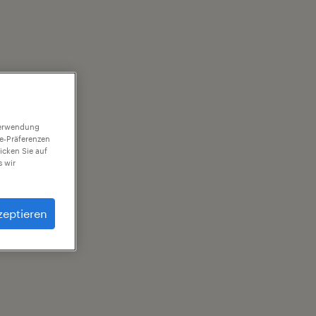
 Verwendung
ie-Präferenzen
icken Sie auf
 wir
zeptieren