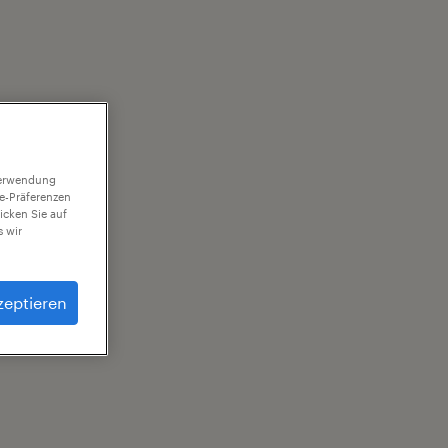
 Verwendung
ie-Präferenzen
icken Sie auf
 wir
zeptieren