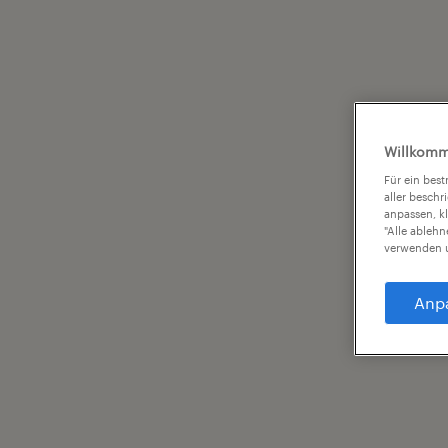
Willkomm
Für ein bes
aller beschr
anpassen, k
"Alle ableh
verwenden u
Anp