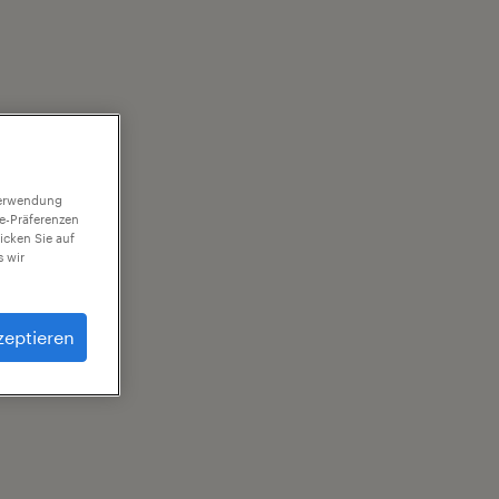
 Verwendung
ie-Präferenzen
icken Sie auf
 wir
zeptieren