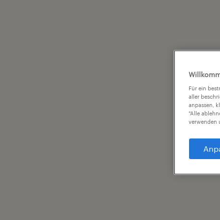
Willkomm
Für ein bes
aller beschr
anpassen, k
"Alle ableh
verwenden u
Anp