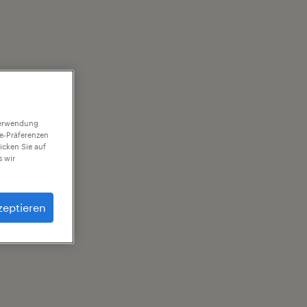
 Verwendung
ie-Präferenzen
icken Sie auf
 wir
zeptieren