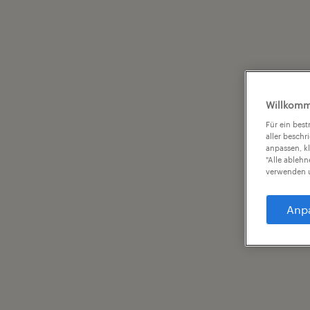
Willkomm
Für ein bes
aller beschr
anpassen, k
"Alle ableh
verwenden u
Anp