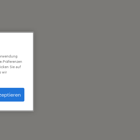
 Verwendung
ie-Präferenzen
icken Sie auf
 wir
zeptieren