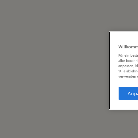
Willkomm
Für ein bes
aller beschr
anpassen, k
"Alle ableh
verwenden u
Anp