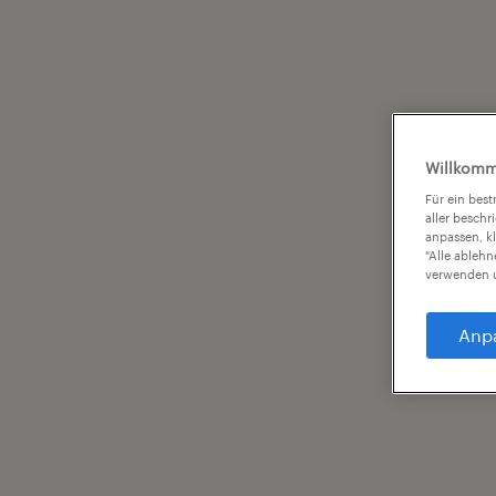
Willkomm
Für ein bes
aller beschr
anpassen, k
"Alle ableh
verwenden u
Anp