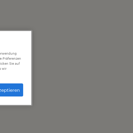
 Verwendung
ie-Präferenzen
icken Sie auf
 wir
zeptieren