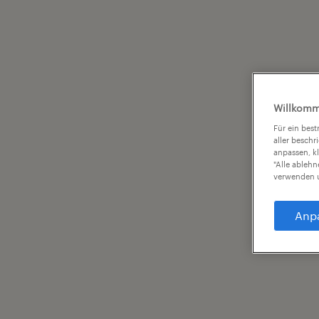
Willkomm
Für ein bes
aller beschr
anpassen, k
"Alle ableh
verwenden u
Anp