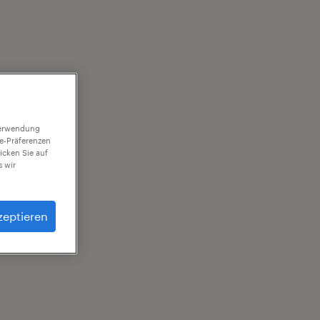
 Verwendung
ie-Präferenzen
icken Sie auf
 wir
zeptieren