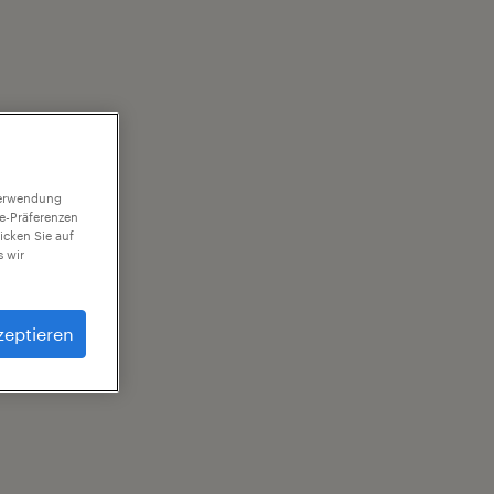
 Verwendung
ie-Präferenzen
icken Sie auf
 wir
zeptieren