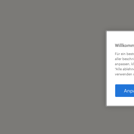
Willkomm
Für ein bes
aller beschr
anpassen, k
"Alle ableh
verwenden u
Anp