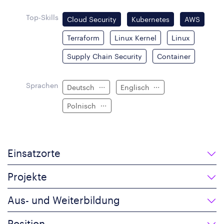
Top-Skills
Cloud Security
Kubernetes
AWS
Terraform
Linux Kernel
Linux
Supply Chain Security
Container
Sprachen
Deutsch
Englisch
Polnisch
Einsatzorte
Projekte
Aus- und Weiterbildung
Position