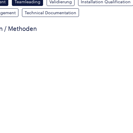
ent
Teamleading
Validierung
Installation Qualification
agement
Technical Documentation
en / Methoden