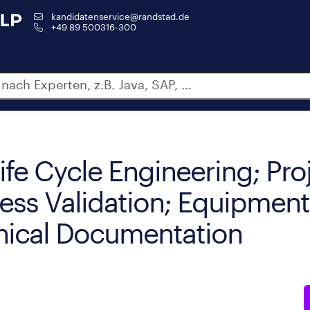
kandidatenservice@randstad.de
+49 89 500316-300
ife Cycle Engineering; Pro
ss Validation; Equipment
hnical Documentation