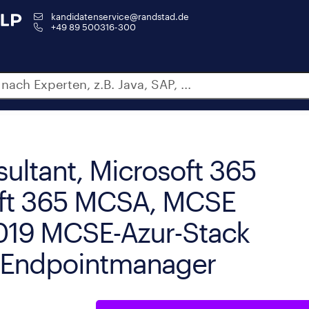
kandidatenservice@randstad.de
+49 89 500316-300
ultant, Microsoft 365
soft 365 MCSA, MCSE
2019 MCSE-Azur-Stack
r Endpointmanager