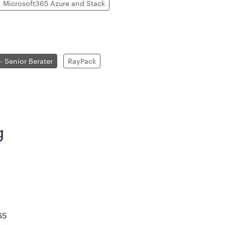
Microsoft365 Azure and Stack
- Senior Berater
RayPack
g
65