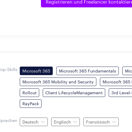
Registrieren und
Freelancer kontaktier
Top-Skills
Microsoft 365
Microsoft 365 Fundamentals
Mic
Microsoft 365 Mobility and Security
Microsoft 365 
Rollout
Client LifecycleManagement
3rd Level
RayPack
Sprachen
Deutsch
Englisch
Französisch