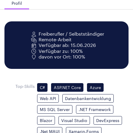
Profil
Freiberufler / Selbstständiger
Remote-Arbeit
Verfügbar ab: 15.06.2026
Verfügbar zu: 100%
davon vor Ort: 100%
Top-Skills
C#
ASP.NET Core
Azure
Web API
Datenbankentwicklung
MS SQL Server
.NET Framework
Blazor
Visual Studio
DevExpress
.Net MAUI
Xamarin.Forms