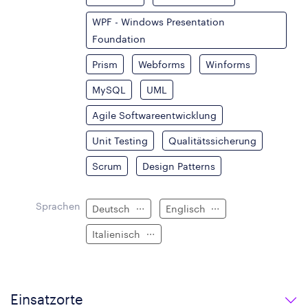
WPF - Windows Presentation
Foundation
Prism
Webforms
Winforms
MySQL
UML
Agile Softwareentwicklung
Unit Testing
Qualitätssicherung
Scrum
Design Patterns
Sprachen
Deutsch
Englisch
Italienisch
Einsatzorte