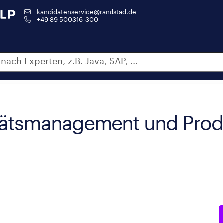
kandidatenservice@randstad.de
+49 89 500316-300
itätsmanagement und Prod