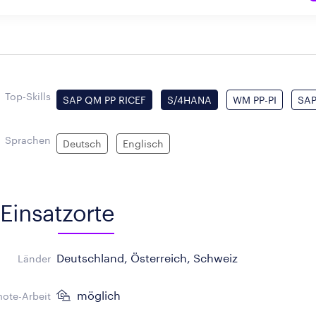
Top-Skills
SAP QM PP RICEF
S/4HANA
WM PP-PI
SAP
Sprachen
Deutsch
Englisch
Einsatzorte
Deutschland, Österreich, Schweiz
Länder
möglich
ote-Arbeit