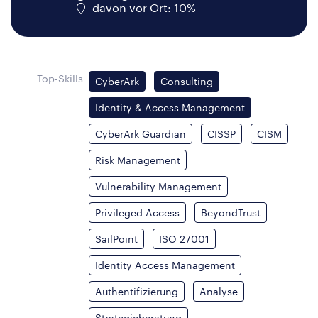
davon vor Ort: 10%
Top-Skills
CyberArk
Consulting
Identity & Access Management
CyberArk Guardian
CISSP
CISM
Risk Management
Vulnerability Management
Privileged Access
BeyondTrust
SailPoint
ISO 27001
Identity Access Management
Authentifizierung
Analyse
Strategieberatung