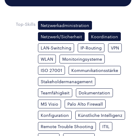
Top-Skills
Netzwerkadministration
Netzwerk/Sicherheit
Koordination
LAN-Switching
IP-Routing
VPN
WLAN
Monitoringsysteme
ISO 27001
Kommunikationsstärke
Stakeholdermanagement
Teamfähigkeit
Dokumentation
MS Visio
Palo Alto Firewall
Konfiguration
Künstliche Intelligenz
Remote Trouble Shooting
ITIL