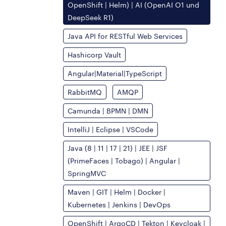
OpenShift | Helm) | AI (OpenAI O1 und
DeepSeek R1)
Java API for RESTful Web Services
Hashicorp Vault
Angular|Material|TypeScript
RabbitMQ
AMQP
Camunda | BPMN | DMN
IntelliJ | Eclipse | VSCode
Java (8 | 11 | 17 | 21) | JEE | JSF
(PrimeFaces | Tobago) | Angular |
SpringMVC
Maven | GIT | Helm | Docker |
Kubernetes | Jenkins | DevOps
OpenShift | ArgoCD | Tekton | Keycloak |