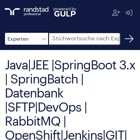
powered by
Suche
Experten
Java|JEE |SpringBoot 3.x
| SpringBatch |
Datenbank
|SFTP|DevOps |
RabbitMQ |
OpenShift|Jenkins|GIT|