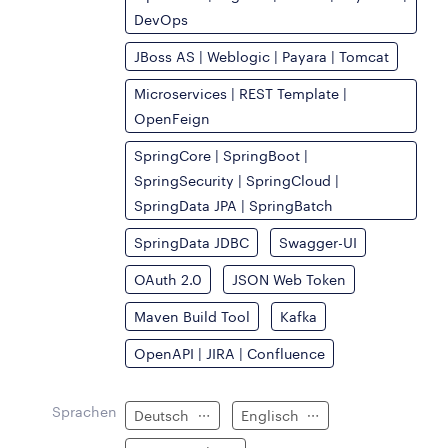
DevOps
JBoss AS | Weblogic | Payara | Tomcat
Microservices | REST Template |
OpenFeign
SpringCore | SpringBoot |
SpringSecurity | SpringCloud |
SpringData JPA | SpringBatch
SpringData JDBC
Swagger-UI
OAuth 2.0
JSON Web Token
Maven Build Tool
Kafka
OpenAPI | JIRA | Confluence
Sprachen
Deutsch
Englisch