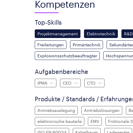
Kompetenzen
Top-Skills
Projektmanagement
Elektrotechnik
R&D
Freileitungen
Primärtechnik
Sekundärte
Explosionsschutzbeauftragter
Hochspannu
Aufgabenbereiche
IPMA
CEO
CTO
Produkte / Standards / Erfahrung
Antriebsauslegung
Antriebslösungen
B
elektronische bauteile
EMV
Fnktionale 
ISO EN 60034
Kabelbaum
Ladegeräte