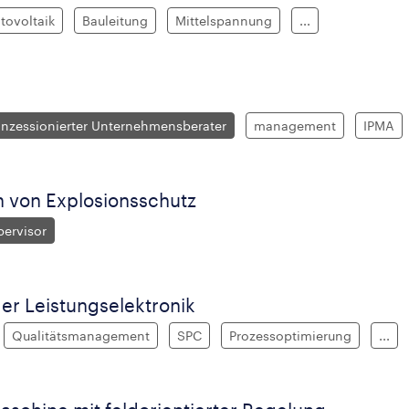
tovoltaik
Bauleitung
Mittelspannung
...
onzessionierter Unternehmensberater
management
IPMA
 von Explosionsschutz
pervisor
er Leistungselektronik
Qualitätsmanagement
SPC
Prozessoptimierung
...