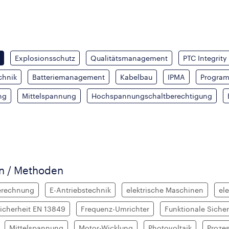
Explosionsschutz
Qualitätsmanagement
PTC Integrity
chnik
Batteriemanagement
Kabelbau
IPMA
Progra
ng
Mittelspannung
Hochspannungschaltberechtigung
en / Methoden
erechnung
E-Antriebstechnik
elektrische Maschinen
el
Sicherheit EN 13849
Frequenz-Umrichter
Funktionale Siche
Mittelspannung
Motor-Wicklung
Photovoltaik
Proze