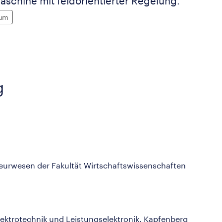
chine mit feldorientierter Regelung.
um
g
eurwesen der Fakultät Wirtschaftswissenschaften
lektrotechnik und Leistungselektronik, Kapfenberg