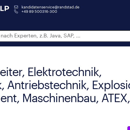
kandidatenservice@randstad.de
+49 89 500316-300
iter, Elektrotechnik,
, Antriebstechnik, Explos
nt, Maschinenbau, ATEX, 