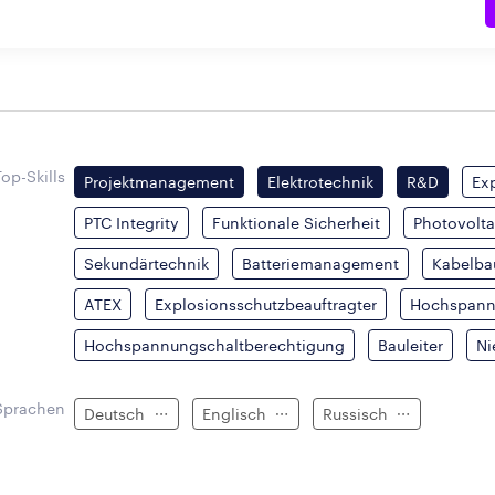
Top-Skills
Projektmanagement
Elektrotechnik
R&D
Ex
PTC Integrity
Funktionale Sicherheit
Photovolta
Sekundärtechnik
Batteriemanagement
Kabelba
ATEX
Explosionsschutzbeauftragter
Hochspan
Hochspannungschaltberechtigung
Bauleiter
Ni
Sprachen
Deutsch
Englisch
Russisch