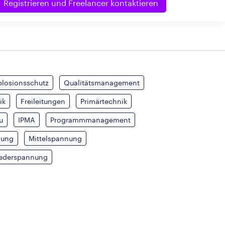
Registrieren und
Freelancer kontaktieren
plosionsschutz
Qualitätsmanagement
ik
Freileitungen
Primärtechnik
u
IPMA
Programmmanagement
nung
Mittelspannung
ederspannung