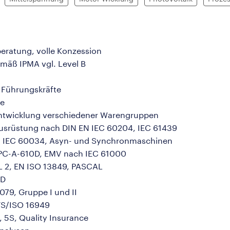
ratung, volle Konzession
äß IPMA vgl. Level B
r Führungskräfte
ce
entwicklung verschiedener Warengruppen
Ausrüstung nach DIN EN IEC 60204, IEC 61439
ch IEC 60034, Asyn- und Synchronmaschinen
 IPC-A-610D, EMV nach IEC 61000
IL 2, EN ISO 13849, PASCAL
 D
79, Gruppe I und II
TS/ISO 16949
 5S, Quality Insurance