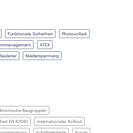
Funktionale Sicherheit
Photovoltaik
mmmanagement
ATEX
Bauleiter
Niederspannung
ektronische Baugruppen
rheit EN 62061
internationaler Rollout
ssoptimierung
Schaltnetzteile
Scrum