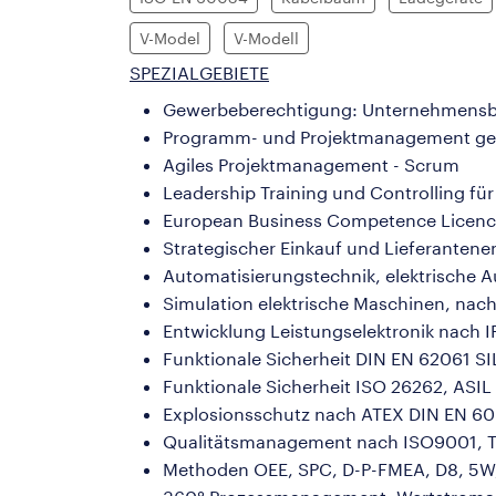
V-Model
V-Modell
SPEZIALGEBIETE
Gewerbeberechtigung: Unternehmensbe
Programm- und Projektmanagement gem
Agiles Projektmanagement - Scrum
Leadership Training und Controlling fü
European Business Competence Licen
Strategischer Einkauf und Lieferanten
Automatisierungstechnik, elektrische 
Simulation elektrische Maschinen, na
Entwicklung Leistungselektronik nach
Funktionale Sicherheit DIN EN 62061 S
Funktionale Sicherheit ISO 26262, ASIL
Explosionsschutz nach ATEX DIN EN 600
Qualitätsmanagement nach ISO9001, 
Methoden OEE, SPC, D-P-FMEA, D8, 5W,