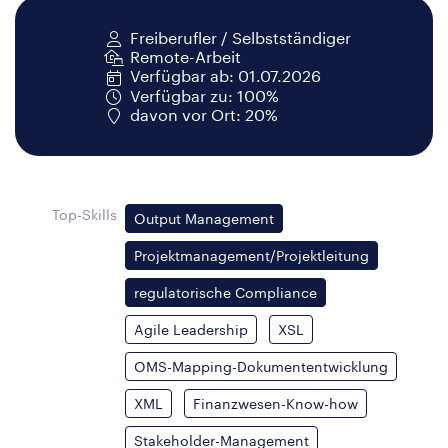
Freiberufler / Selbstständiger
Remote-Arbeit
Verfügbar ab: 01.07.2026
Verfügbar zu: 100%
davon vor Ort: 20%
Top-Skills
Output Management
Projektmanagement/Projektleitung
regulatorische Compliance
Agile Leadership
XSL
OMS-Mapping-Dokumententwicklung
XML
Finanzwesen-Know-how
Stakeholder-Management