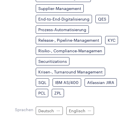
Supplier-Management
End-to-End-Digitalisierung
QES
Prozess-Automatisierung
Release-, Pipeline-Management
KYC
Risiko-, Compliance-Managemen
Securitizations
Krisen-, Turnaround Management
SQL
IBM AS/400
Atlassian JIRA
PCL
ZPL
Sprachen
Deutsch
Englisch