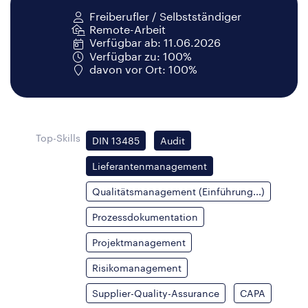
Freiberufler / Selbstständiger
Remote-Arbeit
Verfügbar ab: 11.06.2026
Verfügbar zu: 100%
davon vor Ort: 100%
Top-Skills
DIN 13485
Audit
Lieferantenmanagement
Qualitätsmanagement (Einführung...)
Prozessdokumentation
Projektmanagement
Risikomanagement
Supplier-Quality-Assurance
CAPA