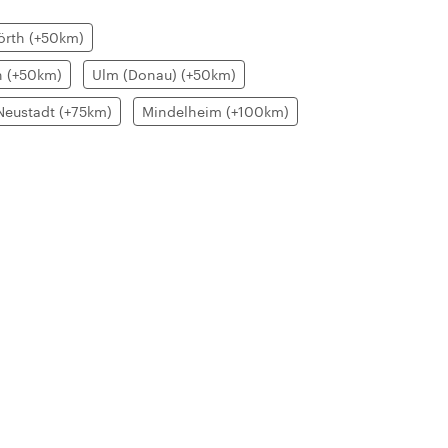
rth (+50km)
n (+50km)
Ulm (Donau) (+50km)
-Neustadt (+75km)
Mindelheim (+100km)