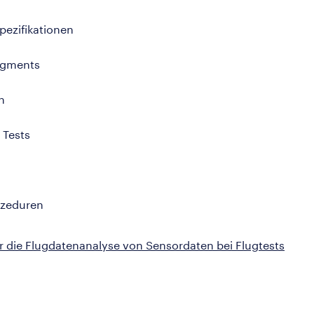
pezifikationen
agments
n
 Tests
ozeduren
r die Flugdatenanalyse von Sensordaten bei Flugtests