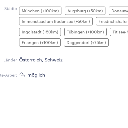
Städte
München (+100km)
Augsburg (+50km)
Donauwö
Immenstaad am Bodensee (+50km)
Friedrichshafe
Ingolstadt (+50km)
Tübingen (+100km)
Titisee
Erlangen (+100km)
Deggendorf (+75km)
Österreich, Schweiz
Länder
möglich
e-Arbeit