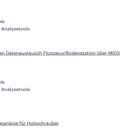
ls
 Analysetools
 den Datenaustausch Flugzeug/Bodenstation über MIDS
ls
 Analysetools
ngsanlage für Hubschrauber