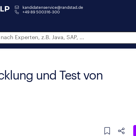
kandidatenservice@randstad.de
+49 89 500316-300
cklung und Test von