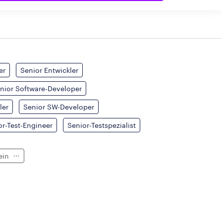
er
Senior Entwickler
nior Software-Developer
ler
Senior SW-Developer
or-Test-Engineer
Senior-Testspezialist
ein