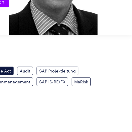
en
ce Act
Audit
SAP Projektleitung
ienmanagement
SAP IS-RE/FX
MaRisk