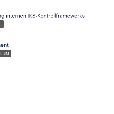
g internen IKS-Kontrollframeworks
rt
ment
rt ISM