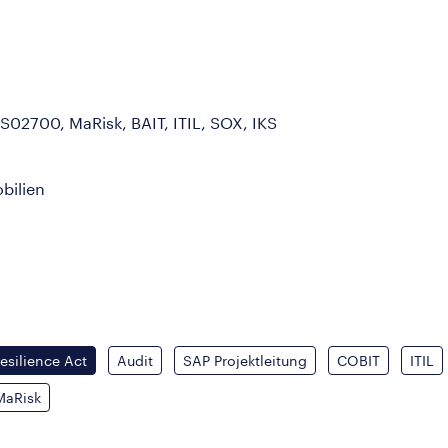
IS02700, MaRisk, BAIT, ITIL, SOX, IKS
bilien
esilience Act
Audit
SAP Projektleitung
COBIT
ITIL
MaRisk