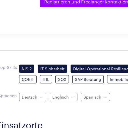
Registrieren und
Freelancer kontaktier
Top-Skills
NIS 2
IT Sicherheit
Digital Operational Resilien
COBIT
ITIL
SOX
SAP Beratung
Immobil
Sprachen
Deutsch
Englisch
Spanisch
Einsatzorte