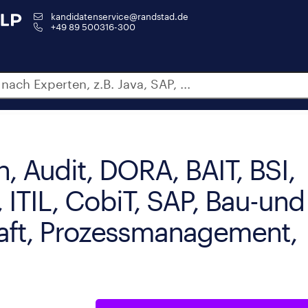
kandidatenservice@randstad.de
+49 89 500316-300
n, Audit, DORA, BAIT, BSI,
 ITIL, CobiT, SAP, Bau-und
aft, Prozessmanagement,