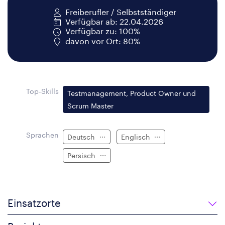
Freiberufler / Selbstständiger
Verfügbar ab: 22.04.2026
Verfügbar zu: 100%
davon vor Ort: 80%
Top-Skills
Testmanagement, Product Owner und
Scrum Master
Sprachen
Deutsch
Englisch
Persisch
Einsatzorte