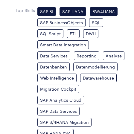
Top-Skills
SAP BI
SAP HANA
BW/4HANA
SAP BusinessObjects
SQL
SQLScript
ETL
DWH
Smart Data Integration
Data Services
Reporting
Analyse
Datenbanken
Datenmodellierung
Web Intelligence
Datawarehouse
Migration Cockpit
SAP Analytics Cloud
SAP Data Services
SAP S/4HANA Migration
SAP HANA XSA