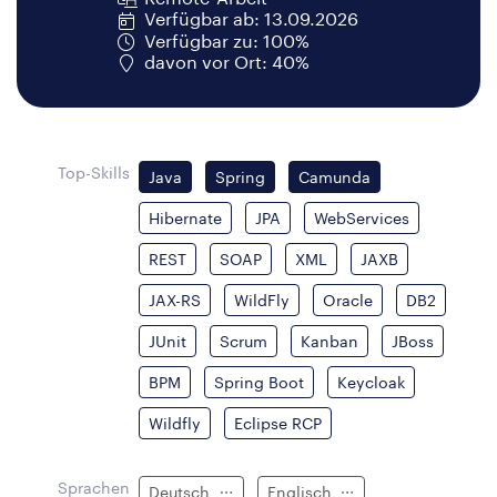
Verfügbar ab: 13.09.2026
Verfügbar zu: 100%
davon vor Ort: 40%
Top-Skills
Java
Spring
Camunda
Hibernate
JPA
WebServices
REST
SOAP
XML
JAXB
JAX-RS
WildFly
Oracle
DB2
JUnit
Scrum
Kanban
JBoss
BPM
Spring Boot
Keycloak
Wildfly
Eclipse RCP
Sprachen
Deutsch
Englisch