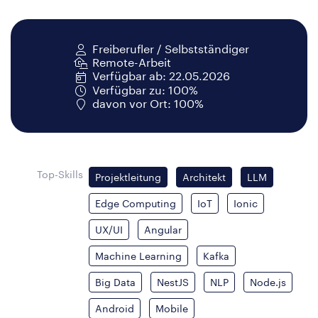
Freiberufler / Selbstständiger
Remote-Arbeit
Verfügbar ab: 22.05.2026
Verfügbar zu: 100%
davon vor Ort: 100%
Top-Skills
Projektleitung
Architekt
LLM
Edge Computing
IoT
Ionic
UX/UI
Angular
Machine Learning
Kafka
Big Data
NestJS
NLP
Node.js
Android
Mobile