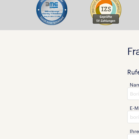
Fr
Ruf
Na
E-M
Ihr