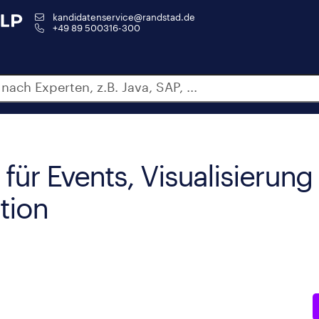
kandidatenservice@randstad.de
+49 89 500316-300
für Events, Visualisierung
tion