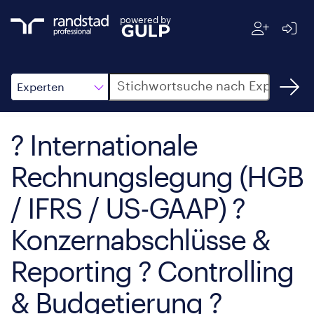
powered by
Suche
Experten
? Internationale
Rechnungslegung (HGB
/ IFRS / US-GAAP) ?
Konzernabschlüsse &
Reporting ? Controlling
& Budgetierung ?