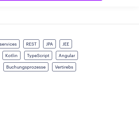
services
REST
JPA
JEE
Kotlin
TypeScript
Angular
Buchungsprozesse
Vertirebs