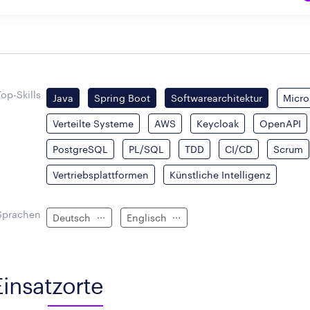
Top-Skills
Java
Spring Boot
Softwarearchitektur
Micro
Verteilte Systeme
AWS
Keycloak
OpenAPI
PostgreSQL
PL/SQL
TDD
CI/CD
Scrum
Vertriebsplattformen
Künstliche Intelligenz
Sprachen
Deutsch
Englisch
Einsatzorte