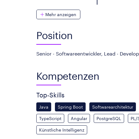
Mehr anzeigen
Position
Senior - Softwareentwickler, Lead - Develop
Kompetenzen
Top-Skills
Java
Spring Boot
Softwarearchitektur
TypeScript
Angular
PostgreSQL
PL/
Künstliche Intelligenz