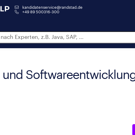
kandidatenservice@randstad.de
+49 89 500316-300
r und Softwareentwicklun