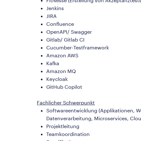
FitNesse (Erstellung von Akzeptanztests
Jenkins
JIRA
Confluence
OpenAPI/ Swagger
Gitlab/ Gitlab CI
Cucumber-Testframework
Amazon AWS
Kafka
Amazon MQ
Keycloak
GitHub Copilot
Fachlicher Schwerpunkt
Softwareentwicklung (Applikationen, We
Datenverarbeitung, Microservices, Clou
Projektleitung
Teamkoordination