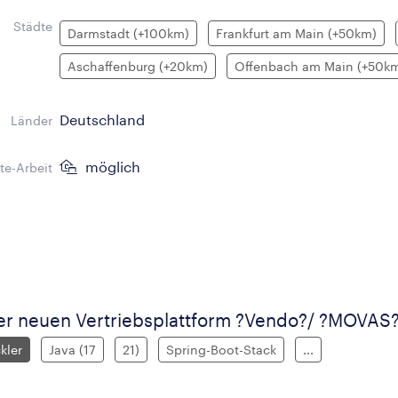
Städte
Darmstadt (+100km)
Frankfurt am Main (+50km)
Aschaffenburg (+20km)
Offenbach am Main (+50k
Deutschland
Länder
möglich
e-Arbeit
er neuen Vertriebsplattform ?Vendo?/ ?MOVAS
kler
Java (17
21)
Spring-Boot-Stack
...