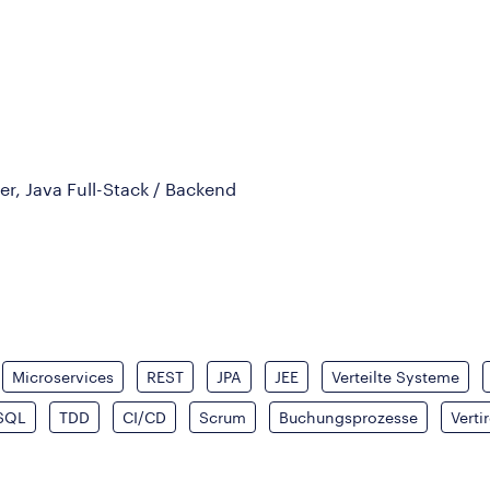
er, Java Full-Stack / Backend
Microservices
REST
JPA
JEE
Verteilte Systeme
SQL
TDD
CI/CD
Scrum
Buchungsprozesse
Verti