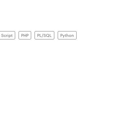
 Script
PHP
PL/SQL
Python