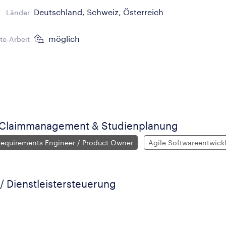
Deutschland, Schweiz, Österreich
Länder
möglich
e-Arbeit
ng Claimmanagement & Studienplanung
Requirements Engineer / Product Owner
Agile Softwareentwick
r / Dienstleistersteuerung