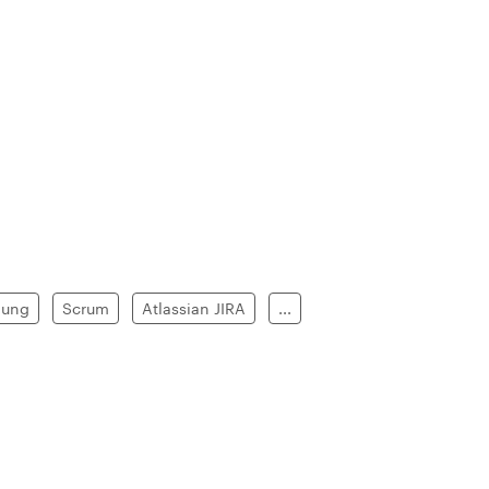
lung
Scrum
Atlassian JIRA
...