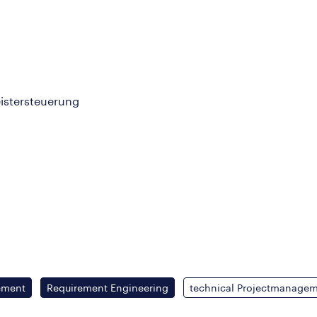
eistersteuerung
ement
Requirement Engineering
technical Projectmanage