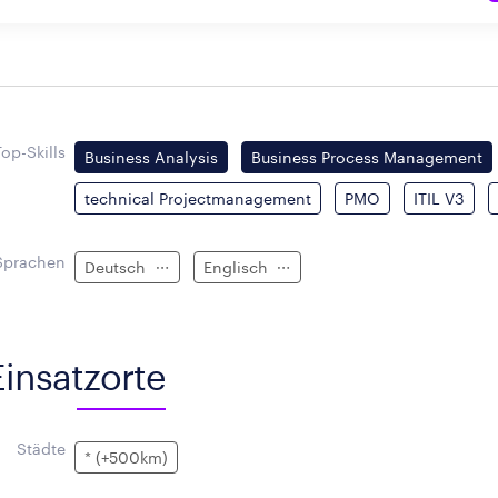
Top-Skills
Business Analysis
Business Process Management
technical Projectmanagement
PMO
ITIL V3
Sprachen
Deutsch
Englisch
Einsatzorte
Städte
* (+500km)