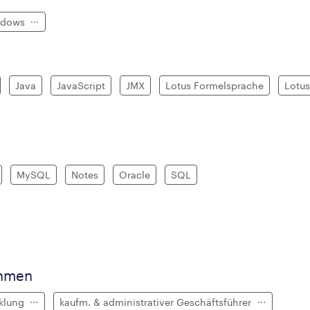
ndows
Java
JavaScript
JMX
Lotus Formelsprache
Lotus
MySQL
Notes
Oracle
SQL
ehmen
cklung
kaufm. & administrativer Geschäftsführer