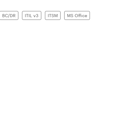
BC/DR
ITIL v3
ITSM
MS Office