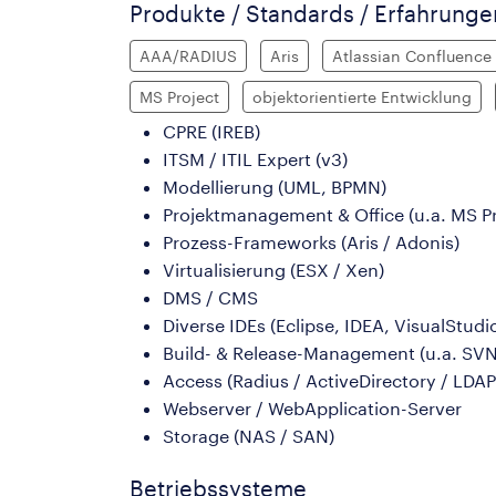
Produkte / Standards / Erfahrung
AAA/RADIUS
Aris
Atlassian Confluence
MS Project
objektorientierte Entwicklung
CPRE (IREB)
ITSM / ITIL Expert (v3)
Modellierung (UML, BPMN)
Projektmanagement & Office (u.a. MS Pr
Prozess-Frameworks (Aris / Adonis)
Virtualisierung (ESX / Xen)
DMS / CMS
Diverse IDEs (Eclipse, IDEA, VisualStudi
Build- & Release-Management (u.a. SVN
Access (Radius / ActiveDirectory / LDAP
Webserver / WebApplication-Server
Storage (NAS / SAN)
Betriebssysteme