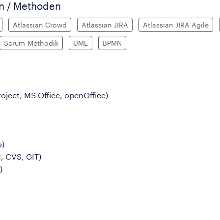
en / Methoden
Atlassian Crowd
Atlassian JIRA
Atlassian JIRA Agile
Scrum-Methodik
UML
BPMN
oject, MS Office, openOffice)
o)
, CVS, GIT)
)