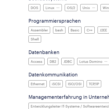
DOS
Linux
OS/2
Unix
Wi
Programmiersprachen
Assembler
bash
Basic
C++
J2EE
Shell
Datenbanken
Access
DB2
JDBC
Lotus Domino
Datenkommunikation
Ethernet
iSCSI
ISO/OSI
TCP/IP
Managementerfahrung in Untern
Entwicklungsleiter IT-Systeme / Softwareentwi