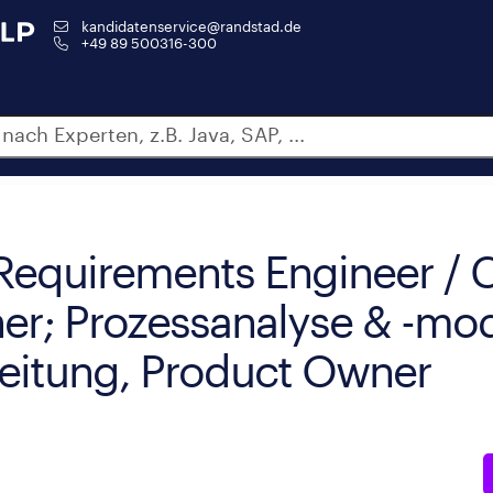
kandidatenservice@randstad.de
+49 89 500316-300
 Requirements Engineer / 
ner; Prozessanalyse & -mod
leitung, Product Owner