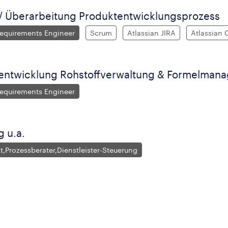
/ Überarbeitung Produktentwicklungsprozess
Requirements Engineer
Scrum
Atlassian JIRA
Atlassian 
entwicklung Rohstoffverwaltung & Formelman
Requirements Engineer
g u.a.
ekt,Prozessberater,Dienstleister-Steuerung