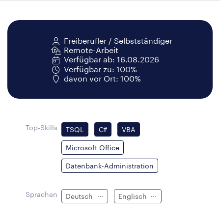
Freiberufler / Selbstständiger
Remote-Arbeit
Verfügbar ab: 16.08.2026
Verfügbar zu: 100%
davon vor Ort: 100%
Top-Skills
TSQL
C#
VBA
Microsoft Office
Datenbank-Administration
Sprachen
Deutsch
Englisch