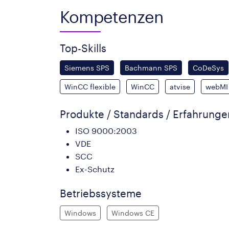
Kompetenzen
Top-Skills
Siemens SPS
Bachmann SPS
CoDeSys
WinCC flexible
WinCC
atvise
webMI
Produkte / Standards / Erfahrung
ISO 9000:2003
VDE
SCC
Ex-Schutz
Betriebssysteme
Windows
Windows CE