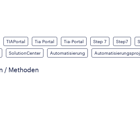
TIAPortal
Tia Portal
Tia-Portal
Step 7
Step7
S
SolutionCenter
Automatisierung
Automatisierungsproj
en / Methoden