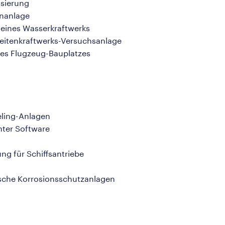
isierung
enanlage
eines Wasserkraftwerks
zeitenkraftwerks-Versuchsanlage
nes Flugzeug-Bauplatzes
eling-Anlagen
ter Software
ng für Schiffsantriebe
sche Korrosionsschutzanlagen