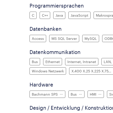
Programmiersprachen
C
C++
Java
JavaScript
Makrospr
Datenbanken
Access
MS SQL Server
MySQL
ODB
Datenkommunikation
Bus
Ethernet
Internet, Intranet
LAN,
Windows Netzwerk
X.400 X.25 X.225 X.75...
Hardware
Bachmann SPS
Bus
HMI
S
Design / Entwicklung / Konstruktio