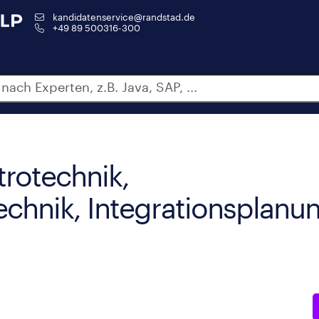
kandidatenservice@randstad.de
+49 89 500316-300
trotechnik,
chnik, Integrationsplanu