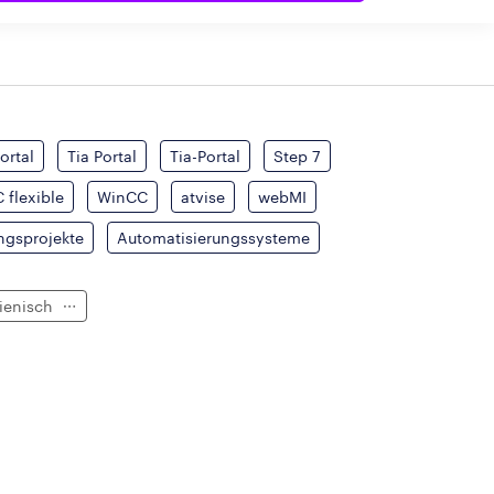
ortal
Tia Portal
Tia-Portal
Step 7
 flexible
WinCC
atvise
webMI
ngsprojekte
Automatisierungssysteme
lienisch