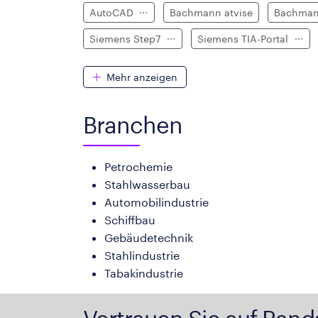
AutoCAD
Bachmann atvise
Bachma
Siemens Step7
Siemens TIA-Portal
Mehr anzeigen
Branchen
Petrochemie
Stahlwasserbau
Automobilindustrie
Schiffbau
Gebäudetechnik
Stahlindustrie
Tabakindustrie