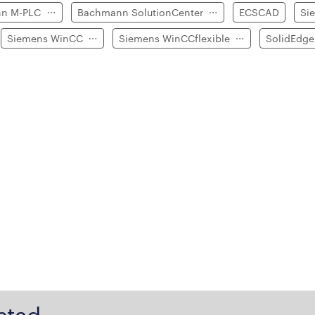
nn M-PLC
Bachmann SolutionCenter
ECSCAD
Si
Siemens WinCC
Siemens WinCCflexible
SolidEdg