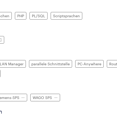
achen
PHP
PL/SQL
Scriptsprachen
C
 LAN Manager
parallele Schnittstelle
PC-Anywhere
Rout
iemens-SPS
WAGO SPS
n