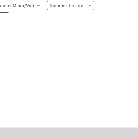
emens Micro/Win
Siemens ProTool
e