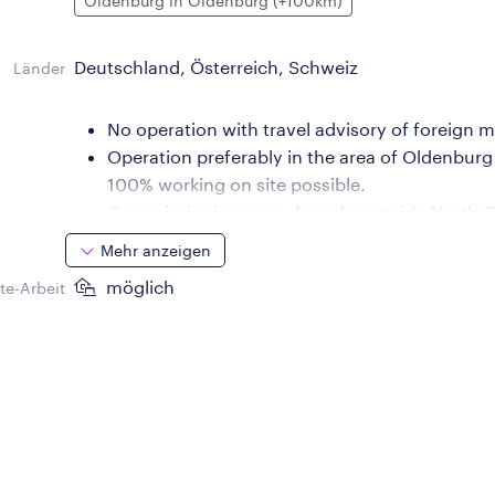
Oldenburg in Oldenburg (+100km)
Deutschland, Österreich, Schweiz
Länder
No operation with travel advisory of foreign 
Operation preferably in the area of Oldenburg
100% working on site possible.
Commissioning max. 4 weeks outside North 
Short jobs outside North Germany possible at
Mehr anzeigen
möglich
e-Arbeit