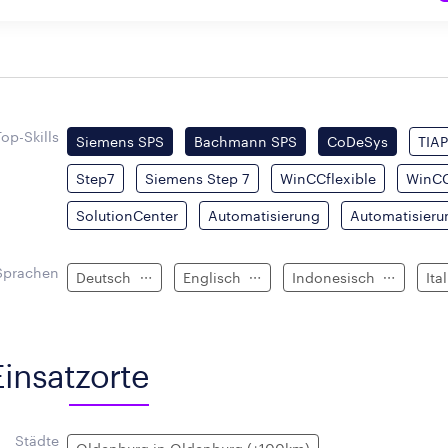
Top-Skills
Siemens SPS
Bachmann SPS
CoDeSys
TIAP
Step7
Siemens Step 7
WinCCflexible
WinCC
SolutionCenter
Automatisierung
Automatisieru
Sprachen
Deutsch
Englisch
Indonesisch
Ita
Einsatzorte
Städte