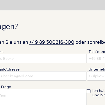
agen?
en Sie uns an
+49 89 500316-300
oder schreibe
me
Telefon
ail-Adresse
Unterne
e Frage
Ich ha
und bi