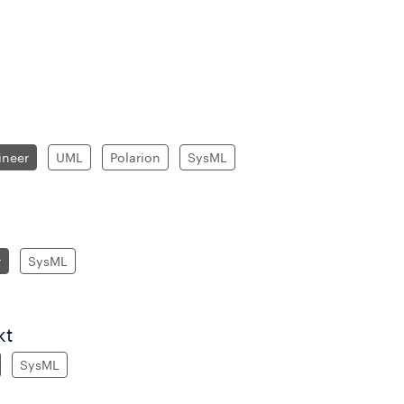
ineer
UML
Polarion
SysML
r
SysML
kt
SysML