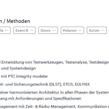
en / Methoden
lla
Event-B
Doors
Polarion
Scrum
Entwicklung von Testwerkzeugen, Testanalyse, Testdesig
 und Systemdesign
 mit PTC integrity modeler
Leit- und Sicherungstechnik (DLST), ETCS, EULYNX
 einer harmonisierten Architektur in allen Phasen der Sy
ang mit Anforderungen und Spezifikationen
anagement mit Zeit- & Risiko-Management, Kommunikation u