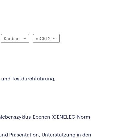
Kanban
mCRL2
n und Testdurchführung,
stemlebenszyklus-Ebenen (CENELEC-Norm
nd Präsentation, Unterstützung in den