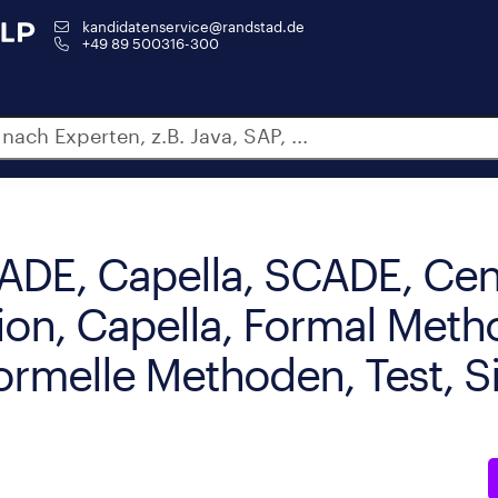
kandidatenservice@randstad.de
+49 89 500316-300
DE, Capella, SCADE, Cen
rion, Capella, Formal Meth
ormelle Methoden, Test, S