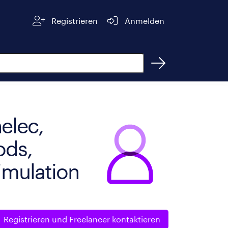
Registrieren
Anmelden
elec,
ods,
imulation
Registrieren und
Freelancer kontaktieren