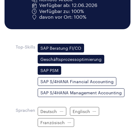
Verfügbar ab: 12.06.2026
Verfügbar zu: 100%
davon vor Ort: 100%
Top-Skills
SAP Beratung FI/CO
Geschäftsprozessoptimierung
SAP PSM
SAP S/4HANA Financial Accounting
SAP S/4HANA Management Accounting
Sprachen
Deutsch
Englisch
Französisch