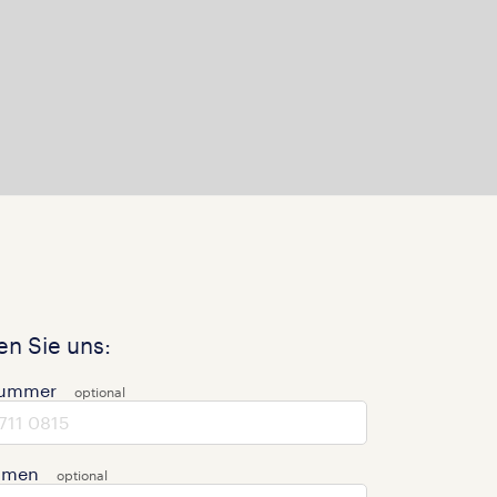
n Sie uns:
nummer
hmen