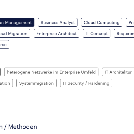
ion Management
Business Analyst
Cloud Computing
Pr
oud Migration
Enterprise Architect
IT Concept
Require
rce
heterogene Netzwerke im Enterprise Umfeld
IT Architektur
ation
Systemmigration
IT Security / Hardening
en / Methoden