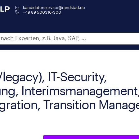
kandidatenservice@randstad.de
+49 89 500316-300
legacy), IT-Security,
tung, Interimsmanagement
ration, Transition Manage