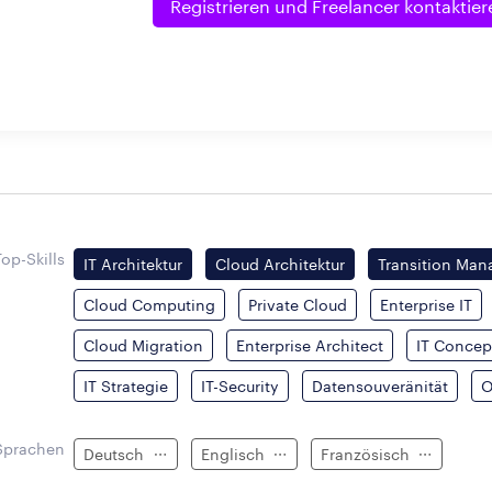
Registrieren und
Freelancer kontaktier
Top-Skills
IT Architektur
Cloud Architektur
Transition Ma
Cloud Computing
Private Cloud
Enterprise IT
Cloud Migration
Enterprise Architect
IT Concep
IT Strategie
IT-Security
Datensouveränität
O
Sprachen
Deutsch
Englisch
Französisch