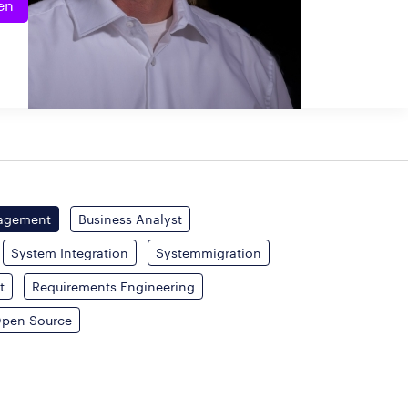
en
nagement
Business Analyst
System Integration
Systemmigration
t
Requirements Engineering
pen Source