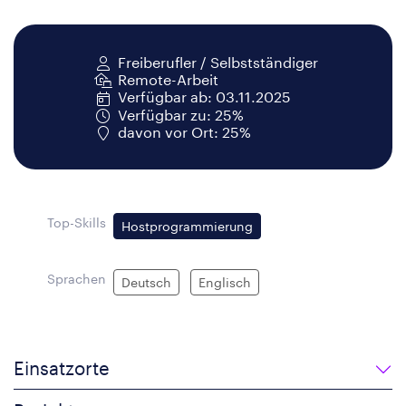
Freiberufler / Selbstständiger
Remote-Arbeit
Verfügbar ab: 03.11.2025
Verfügbar zu: 25%
davon vor Ort: 25%
Top-Skills
Hostprogrammierung
Sprachen
Deutsch
Englisch
Einsatzorte