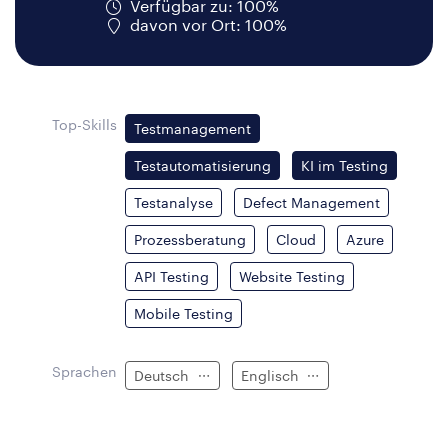
Verfügbar zu: 100%
davon vor Ort: 100%
Top-Skills
Testmanagement
Testautomatisierung
KI im Testing
Testanalyse
Defect Management
Prozessberatung
Cloud
Azure
API Testing
Website Testing
Mobile Testing
Sprachen
Deutsch
Englisch