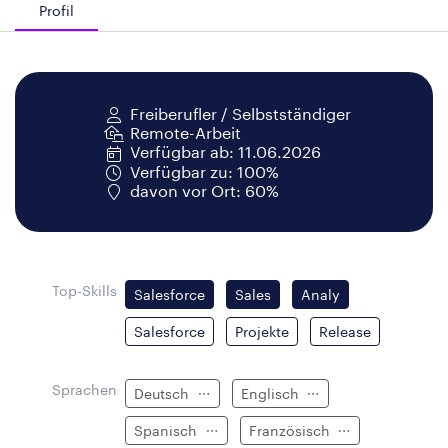
Profil
Freiberufler / Selbstständiger
Remote-Arbeit
Verfügbar ab: 11.06.2026
Verfügbar zu: 100%
davon vor Ort: 60%
Top-Skills
Salesforce
Sales
Analy
Salesforce
Projekte
Release
Sprachen
Deutsch
Englisch
Spanisch
Französisch