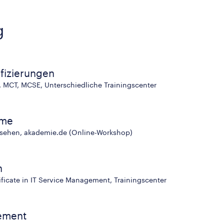
g
ifizierungen
 MCT, MCSE, Unterschiedliche Trainingscenter
eme
esehen, akademie.de (Online-Workshop)
n
ificate in IT Service Management, Trainingscenter
ement