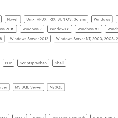
Novell
Unix, HPUX, IRIX, SUN OS, Solaris
Windows
ws 2019
Windows 7
Windows 8
Windows 8.1
Windo
08
Windows Server 2012
Windows Server NT, 2000, 2003, 
PHP
Scriptsprachen
Shell
rver
MS SQL Server
MySQL
uter
SMTP
TCP/IP
Windows Netzwerk
X.400 X.25 X.2