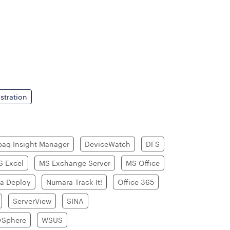
stration
aq Insight Manager
DeviceWatch
DFS
S Excel
MS Exchange Server
MS Office
a Deploy
Numara Track-It!
Office 365
ServerView
SINA
vSphere
WSUS