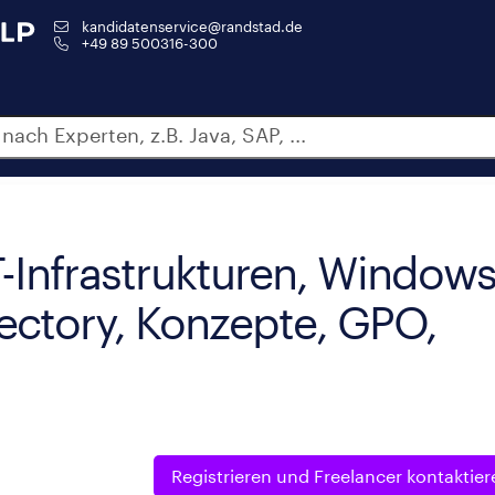
kandidatenservice@randstad.de
+49 89 500316-300
-Infrastrukturen, Windows
ectory, Konzepte, GPO,
Registrieren und
Freelancer kontaktier