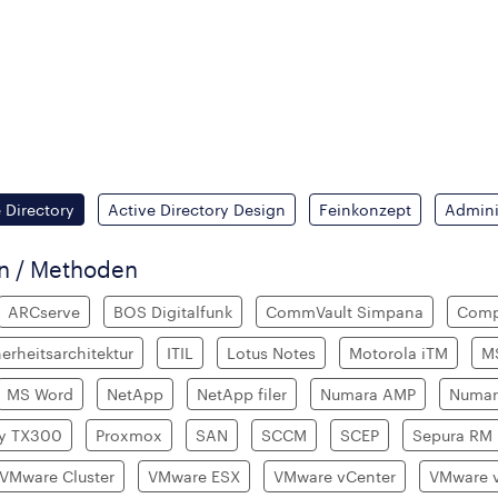
 Directory
Active Directory Design
Feinkonzept
Admini
en / Methoden
ARCserve
BOS Digitalfunk
CommVault Simpana
Comp
herheitsarchitektur
ITIL
Lotus Notes
Motorola iTM
M
MS Word
NetApp
NetApp filer
Numara AMP
Numar
gy TX300
Proxmox
SAN
SCCM
SCEP
Sepura RM
VMware Cluster
VMware ESX
VMware vCenter
VMware 