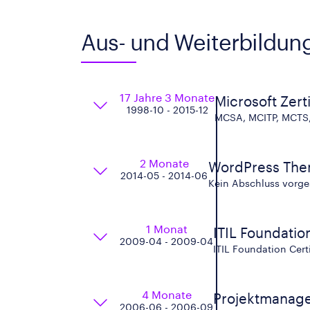
Aus- und Weiterbildun
17 Jahre 3 Monate
Microsoft Zert
1998-10 - 2015-12
MCSA, MCITP, MCTS,
2 Monate
WordPress Th
2014-05 - 2014-06
Kein Abschluss vorg
1 Monat
ITIL Foundatio
2009-04 - 2009-04
ITIL Foundation Cert
4 Monate
Projektmanag
2006-06 - 2006-09