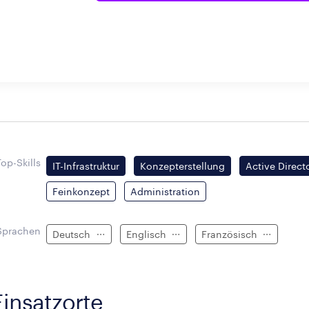
Top-Skills
IT-Infrastruktur
Konzepterstellung
Active Direct
Feinkonzept
Administration
Sprachen
Deutsch
Englisch
Französisch
Einsatzorte