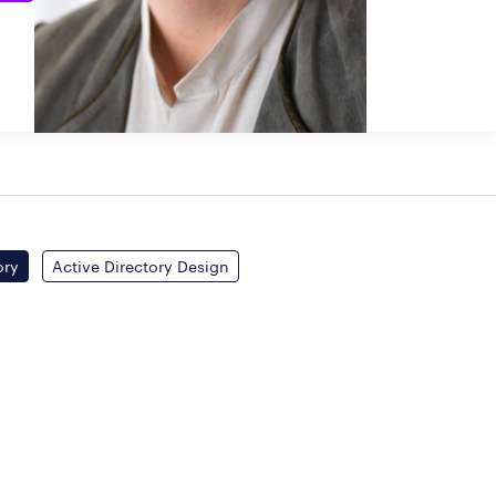
ory
Active Directory Design