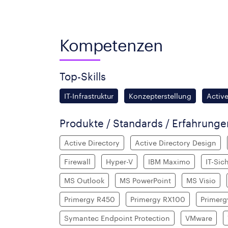
Kompetenzen
Top-Skills
IT-Infrastruktur
Konzepterstellung
Active
Produkte / Standards / Erfahrung
Active Directory
Active Directory Design
Firewall
Hyper-V
IBM Maximo
IT-Sic
MS Outlook
MS PowerPoint
MS Visio
Primergy R450
Primergy RX100
Primer
Symantec Endpoint Protection
VMware