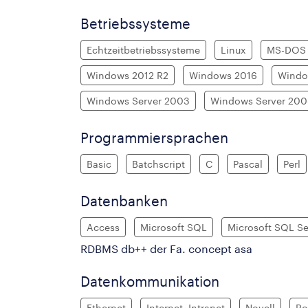
Betriebssysteme
Echtzeitbetriebssysteme
Linux
MS-DOS
Windows 2012 R2
Windows 2016
Windo
Windows Server 2003
Windows Server 20
Programmiersprachen
Basic
Batchscript
C
Pascal
Perl
Datenbanken
Access
Microsoft SQL
Microsoft SQL Se
RDBMS db++ der Fa. concept asa
Datenkommunikation
Ethernet
Internet, Intranet
Novell
Ro