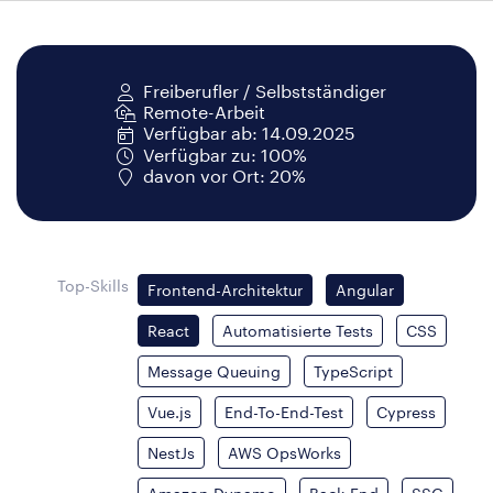
Freiberufler / Selbstständiger
Remote-Arbeit
Verfügbar ab: 14.09.2025
Verfügbar zu: 100%
davon vor Ort: 20%
Top-Skills
Frontend-Architektur
Angular
React
Automatisierte Tests
CSS
Message Queuing
TypeScript
Vue.js
End-To-End-Test
Cypress
NestJs
AWS OpsWorks