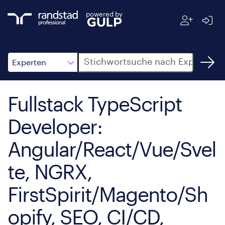
powered by
Suche
Experten
Fullstack TypeScript
Developer:
Angular/React/Vue/Svel
te, NGRX,
FirstSpirit/Magento/Sh
opify, SEO, CI/CD,