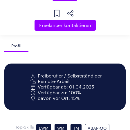
Freelancer kontaktieren
Profil
Freiberufler / Selbstständiger
Remote-Arbeit
Verfügbar ab: 01.04.2025
Verfügbar zu: 100%
davon vor Ort: 15%
Top-Skills
EWM
WM
TM
ABAP-OO