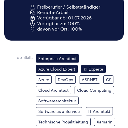
Freiberufler / Selbstständiger
Remote-Arbeit
Verfügbar ab: 01.07.2026
Verfügbar zu: 100%
davon vor Ort: 100%
Top-Skills
Enterprise Architect
Azure Cloud Expert
KI Experte
Azure
DevOps
ASP.NET
C#
Cloud Architect
Cloud Computing
Softwarearchitektur
Software as a Service
IT-Architekt
Technische Projektleitung
Xamarin