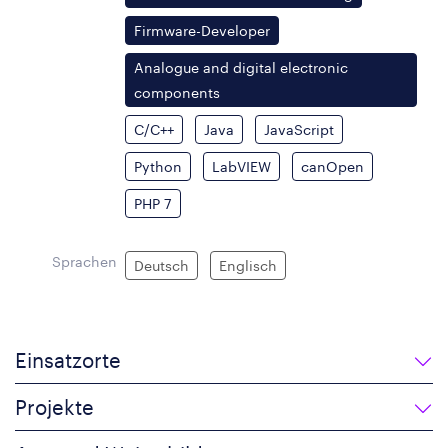
Firmware-Developer
Analogue and digital electronic
components
C/C++
Java
JavaScript
Python
LabVIEW
canOpen
PHP 7
Sprachen
Deutsch
Englisch
Einsatzorte
Projekte