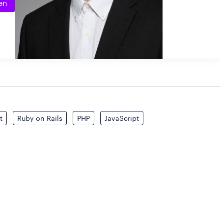
en
t
Ruby on Rails
PHP
JavaScript