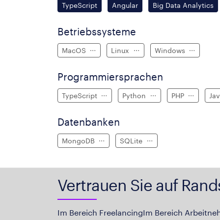
TypeScript
Angular
Big Data Analytics
Betriebssysteme
MacOS
Linux
Windows
Programmiersprachen
TypeScript
Python
PHP
Ja
Datenbanken
MongoDB
SQLite
Vertrauen Sie auf Rand
Im Bereich Freelancing
Im Bereich Arbeitne