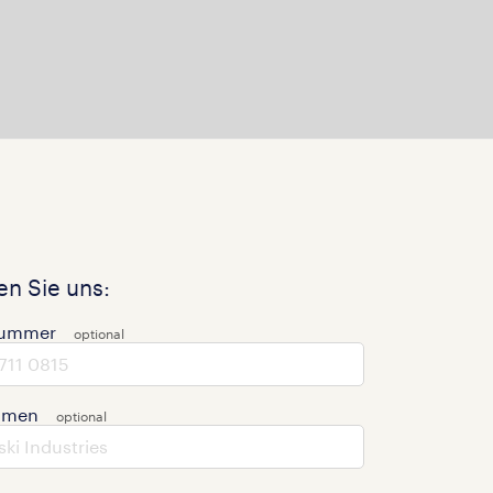
n Sie uns:
nummer
hmen