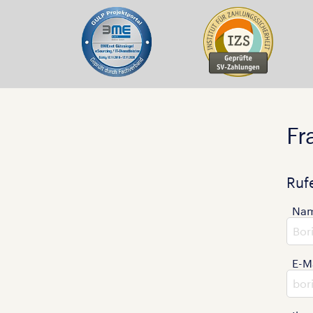
Fr
Ruf
Na
E-M