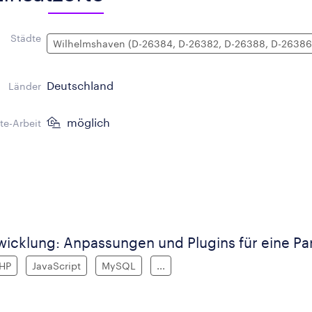
Städte
Wilhelmshaven (D-26384, D-26382, D-26388, D-26386
Deutschland
Länder
möglich
e-Arbeit
icklung: Anpassungen und Plugins für eine Pa
HP
JavaScript
MySQL
...