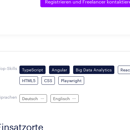
Registrieren und
Freelancer kontaktier
Top-Skills
TypeScript
Angular
Big Data Analytics
Reac
HTML5
CSS
Playwright
Sprachen
Deutsch
Englisch
Einsatzorte