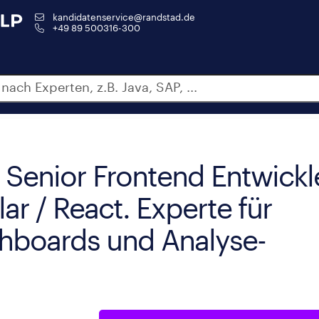
kandidatenservice@randstad.de
+49 89 500316-300
 Senior Frontend Entwickl
lar / React. Experte für
shboards und Analyse-