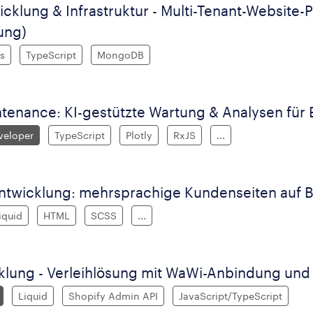
icklung & Infrastruktur - Multi-Tenant-Website
ung)
js
TypeScript
MongoDB
ntenance: KI-gestützte Wartung & Analysen für
veloper
TypeScript
Plotly
RxJS
...
ntwicklung: mehrsprachige Kundenseiten auf 
iquid
HTML
SCSS
...
klung - Verleihlösung mit WaWi-Anbindung und 
Liquid
Shopify Admin API
JavaScript/TypeScript