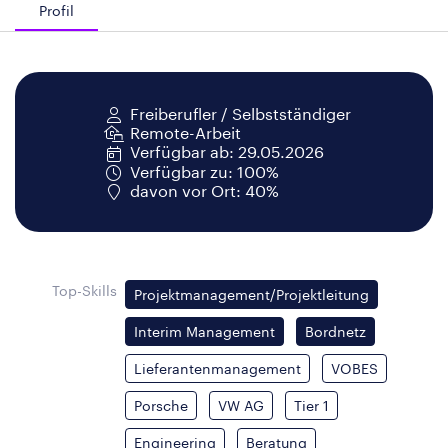
Profil
Freiberufler / Selbstständiger
Remote-Arbeit
Verfügbar ab: 29.05.2026
Verfügbar zu: 100%
davon vor Ort: 40%
Top-Skills
Projektmanagement/Projektleitung
Interim Management
Bordnetz
Lieferantenmanagement
VOBES
Porsche
VW AG
Tier 1
Engineering
Beratung