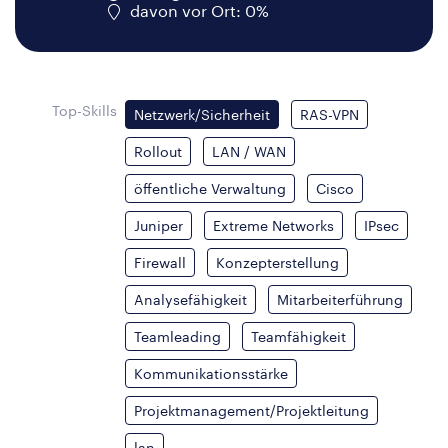
davon vor Ort: 0%
Top-Skills
Netzwerk/Sicherheit
RAS-VPN
Rollout
LAN / WAN
öffentliche Verwaltung
Cisco
Juniper
Extreme Networks
IPsec
Firewall
Konzepterstellung
Analysefähigkeit
Mitarbeiterführung
Teamleading
Teamfähigkeit
Kommunikationsstärke
Projektmanagement/Projektleitung
lan