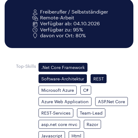
Freiberufler / Selbstständiger
Remote-Arbeit
Verfügbar ab: 04.10.2026
Verfügbar zu: 95%
davon vor Ort: 80%
Top-Skills
.Net Core Framework
Software-Architektur
REST
Microsoft Azure
C#
Azure Web Application
ASP.Net Core
REST-Services
Team-Lead
asp.net core mvc
Razor
Javascript
Html