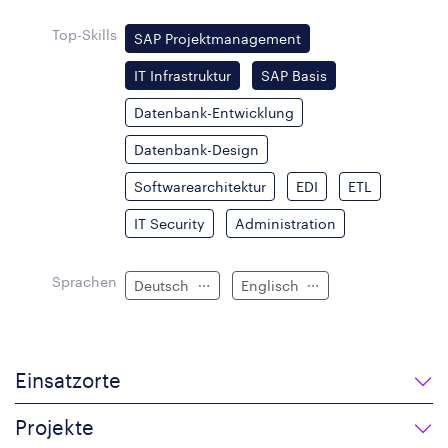
Top-Skills
SAP Projektmanagement
IT Infrastruktur
SAP Basis
Datenbank-Entwicklung
Datenbank-Design
Softwarearchitektur
EDI
ETL
IT Security
Administration
Sprachen
Deutsch
Englisch
Einsatzorte
Projekte