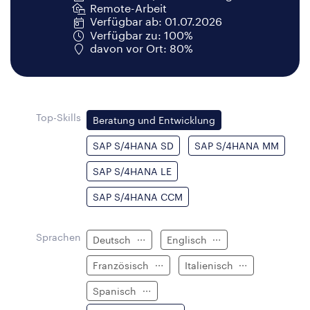
Remote-Arbeit
Verfügbar ab: 01.07.2026
Verfügbar zu: 100%
davon vor Ort: 80%
Top-Skills
Beratung und Entwicklung
SAP S/4HANA SD
SAP S/4HANA MM
SAP S/4HANA LE
SAP S/4HANA CCM
Sprachen
Deutsch
Englisch
Französisch
Italienisch
Spanisch