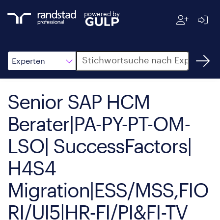
powered by
Suche
Experten
Senior SAP HCM
Berater|PA-PY-PT-OM-
LSO| SuccessFactors|
H4S4
Migration|ESS/MSS,FIO
RI/UI5|HR-FI/PI&FI-TV