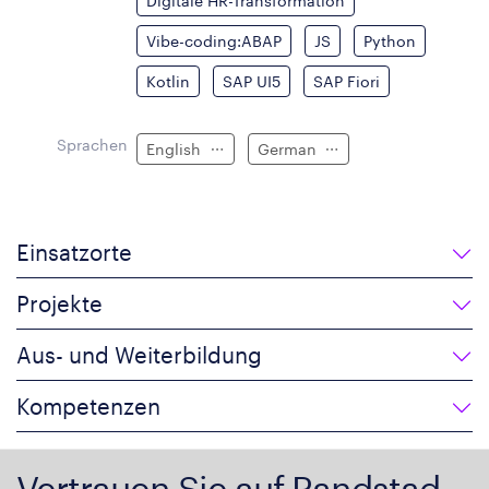
Digitale HR-Transformation
Vibe-coding:ABAP
JS
Python
Kotlin
SAP UI5
SAP Fiori
Sprachen
English
German
Einsatzorte
Projekte
Aus- und Weiterbildung
Kompetenzen
Vertrauen Sie auf Randstad