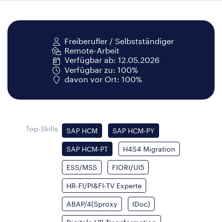
Freiberufler / Selbstständiger
Remote-Arbeit
Verfügbar ab: 12.05.2026
Verfügbar zu: 100%
davon vor Ort: 100%
Top-Skills
SAP HCM
SAP HCM-PY
SAP HCM-PT
H4S4 Migration
ESS/MSS
FIORI/UI5
HR-FI/PI&FI-TV Experte
ABAP/4(Sproxy
IDoc)